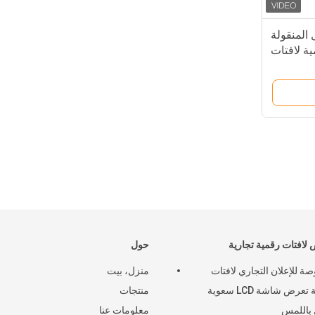
المنقولة
ية لافتات
ة الدائمة
لافتات رقمية تجارية
حول
بوصة للإعلان التجاري لافتات
منزل، بيت
رقمية تعرض شاشة LCD سعوية
منتجات
باللمس
معلومات عنا