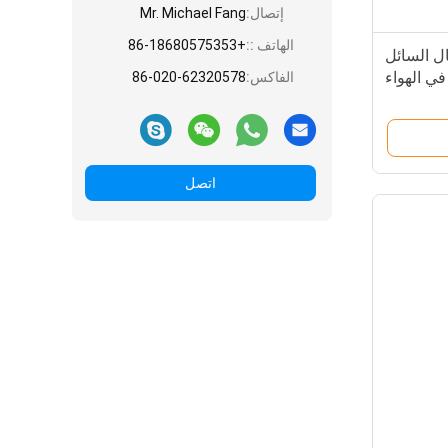
إتصال:
Mr. Michael Fang
الهاتف ::
+86-18680575353
ال السائل
في الهواء
الفاكس:
86-020-62320578
تز
اتصل