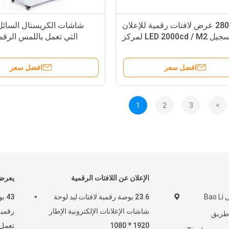
280W عرض لافتات رقمية للإعلان
شاشات الكريستال السائل 
لوحة تسجيل LED 2000cd / M2 لمركز
التي تعمل باللمس الرقم
التسوق
الإعلان كشك الكلم
افضل سعر
افضل سعر
1
2
3
>
الإعلان عن اللافتات الرقمية
يعرض 
غرفة 1808 ، مبنى Bao Li
23.6 بوصة رقمية لافتات ليد لوحة
43 
شاشات الإعلانات الإلكترونية الإطار
Zhong  ، طريق
1920 * 1080
تعمل 