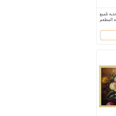
ذية تلميع
مة المطعم