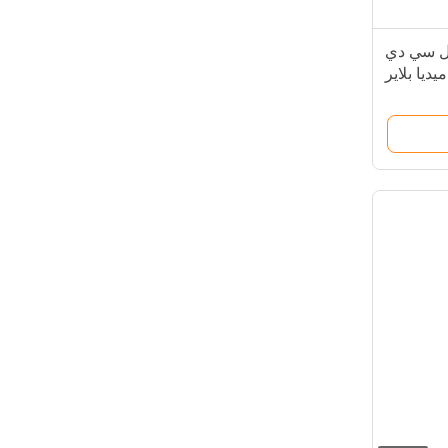
 إل سي دي
يا ​​بلاير
إطار ذكي