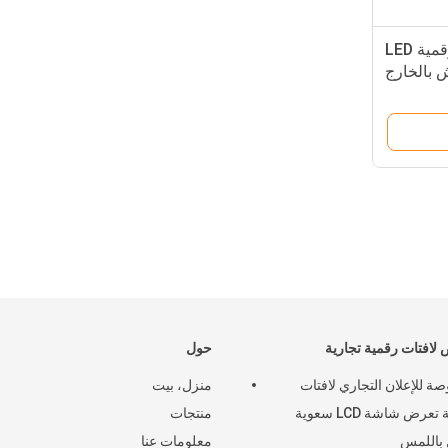
43 بوصة لوحة الإعلانات الرقمية LED
ش بالخارج
لافتات رقمية تجارية
حول
بوصة للإعلان التجاري لافتات
منزل، بيت
رقمية تعرض شاشة LCD سعوية
منتجات
باللمس
معلومات عنا