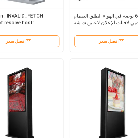
65 بوصة في الهواء الطلق الصمام
on : INVALID_FETCH -
مي لافتات الإعلان لاعبين شاشة
t resolve host:
التلفزيون 1920 * 1080
te.google.cn; Unknown
=52.118.0.227
افضل سعر
افضل سعر