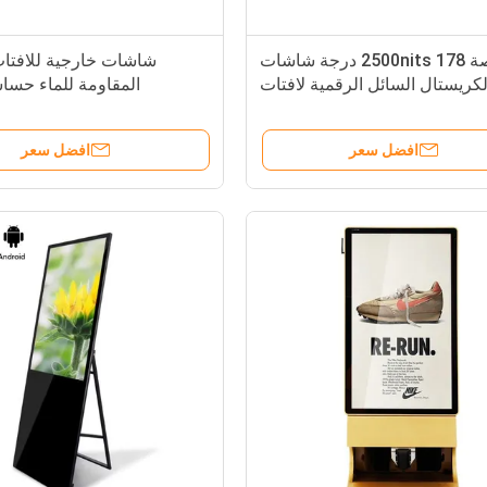
55 بوصة 2500nits 178 درجة شاشات
شاشات خارجية للافتات
لكريستال السائل الرقمية لافتات
المقاومة للماء حسا
مزدوجة من جانب سقف معلق
افضل سعر
افضل سعر