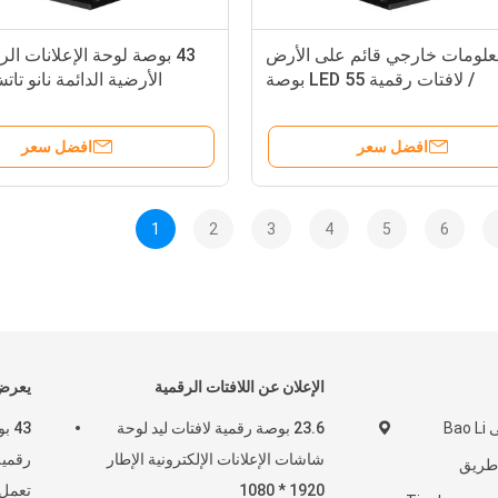
لومات خارجي قائم على الأرض
/ لافتات رقمية LED 55 بوصة
الأرضية الدائمة نانو تات
افضل سعر
افضل سعر
1
2
3
4
5
6
الإعلان عن اللافتات الرقمية
يعرض 
غرفة 1808 ، مبنى Bao Li
23.6 بوصة رقمية لافتات ليد لوحة
43 
شاشات الإعلانات الإلكترونية الإطار
Zhong  ، طريق
1920 * 1080
تعمل 