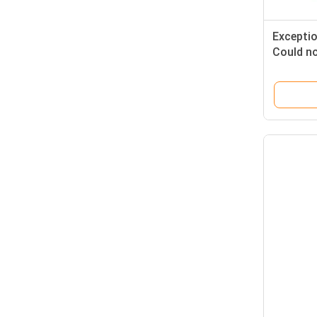
Excepti
Could no
transla
error ip