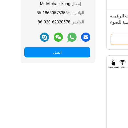
إتصال:
Mr. Michael Fang
الهاتف ::
+86-18680575353
 الرقمية
سة للضوء
الفاكس:
86-020-62320578
اتصل