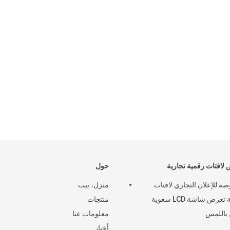
لافتات رقمية تجارية
حول
بوصة للإعلان التجاري لافتات
منزل، بيت
رقمية تعرض شاشة LCD سعوية
منتجات
باللمس
معلومات عنا
أخبار