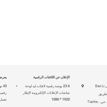
الإعلان عن اللافتات الرقمية
يعرض 
غرفة 1808 ، مبنى Bao Li
23.6 بوصة رقمية لافتات ليد لوحة
43 
شاشات الإعلانات الإلكترونية الإطار
Zhong  ، طريق
1920 * 1080
تعمل 
Longkou West ، حي Tianhe ،