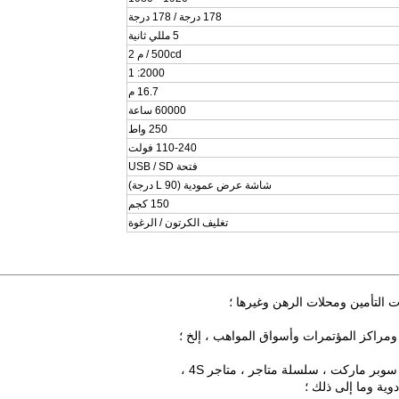
178 درجة / 178 درجة
5 مللي ثانية
500cd / م 2
2000: 1
16.7 م
60000 ساعة
250 واط
110-240 فولت
فتحة USB / SD
شاشة عرض عمودية (L 90 درجة)
150 كجم
تغليف الكرتون / الرغوة
ت التأمين ومحلات الرهن وغيرها ؛
مراكز المؤتمرات وأسواق المواهب ، إلخ ؛
بر ماركت ، سلسلة متاجر ، متاجر 4S ،
وية وما إلى ذلك ؛