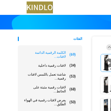
الفئات
الكلمة الرقمية الدائمة
(69)
لافتات...
(34)
لافتات رقمية داخلية
شاشة تعمل باللمس لافتات
(53)
رقمية...
لافتات رقمية مثبتة على
(68)
الحائط...
يعرض لافتات رقمية في الهواء
(50)
الطلق...