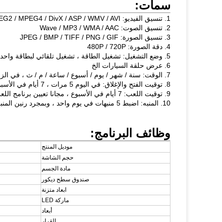
سمات:
1. تنسيق الفيديو: MPEG1 / MPEG2 / MPEG4 / DivX / ASP / WMV / AVI
2. تنسيق الصوت: Wave / MP3 / WMA / AAC
3. تنسيق الصورة: JPEG / BMP / TIFF / PNG / GIF
4. دقة الصورة: 480P / 720P
5. وضع التشغيل: تشغيل الطاقة ، تشغيل تلقائي لبطاقة واحدة ؛ تشغيل حلقة تلقائية للملفات المصنفة ؛بطاقات متعددة
6. عرض حلقة السيارات الخ
7. الوقت: سنة / شهر / يوم / أسبوع / ساعة / م / ث ، في الزاوية اليمنى العليا (فتح وإغلاق اختياري)
8. توقيت الفتح والإغلاق: في اليوم 5 مرات ، 7 أيام في الأسبوع ، وقت الفراغ
9. توقيت اللعب: 7 أيام في الأسبوع ، مجانا تعيين برنامج اللعب كل يوم
10. المنبه: اضبط 5 منبهات في يوم واحد ، وبمجرد رنين المنبه ، قم بتشغيل البرنامج المحدد
وظائف البرنامج:
موديل المنتج
حجم الشاشة
مادة الجسم
صندوق سطح ديكور
ابعاد متزنة
ماركة LED
أبعاد
القرار