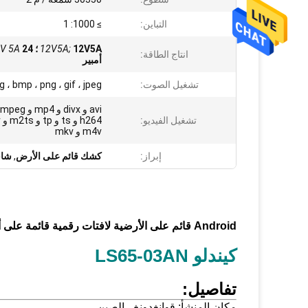
التباين:
≥ 1000: 1
12V5A ؛
12V5A;
V 5A
انتاج الطاقة:
أمبير
تشغيل الصوت:
g ، bmp ، png ، gif ، jpeg
تشغيل الفيديو:
m4v و mkv
إبراز:
كشك قائم على الأرض
,
شاش
Android قائم على الأرضية لافتات رقمية قائمة على أساس 65 بوصة عالية الدقة للإعلان FCC CE
كيندلو LS65-03AN
تفاصيل:
مكان المنشأ: قوانغدونغ ، الصين