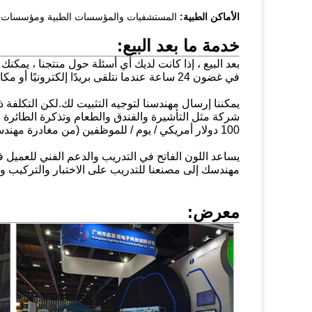
الأماكن الطبية:
المستشفيات والمؤسسات الطبية ومؤسسات سل
خدمة ما بعد البيع:
بعد البيع ، إذا كانت لديك أي أسئلة حول منتجنا ، يمكنك إ
في غضون 24 ساعة عندما نتلقى بريدًا إلكترونيًا أو مكالمة ، ونقدم لك حلاً جيدًا لمشكلتك.
يمكننا إرسال مهندسنا لتوجيه التثبيت لك.لكن التكلفة
شركة مثل التأشيرة والفندق والطعام وتذكرة الطائرة ذهاب
100 دولار أمريكي / يوم / للموظفين (من مغادرة مهندسنا من قوانغتشو) ويجب أن يساعدوا في ترتيب تأشيرة موظفينا.
يساعد اللون الفاتح في التدريب والدعم الفني للعميل ف
مهندسك إلى مصنعنا للتدريب على الاختبار والتركيب والصي
معرض: