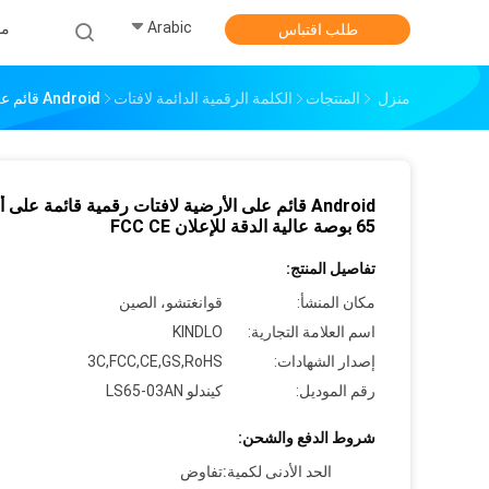
Arabic
من
طلب اقتباس
منزل
المنتجات
الكلمة الرقمية الدائمة لافتات
Android قائم على الأرضية لافتات رقمية قائمة على أساس 65 بوصة عالية الدقة للإعلان FCC CE
Android قائم على الأرضية لافتات رقمية قائمة عل
65 بوصة عالية الدقة للإعلان FCC CE
تفاصيل المنتج:
مكان المنشأ:
قوانغتشو، الصين
اسم العلامة التجارية:
KINDLO
إصدار الشهادات:
3C,FCC,CE,GS,RoHS
رقم الموديل:
كيندلو LS65-03AN
شروط الدفع والشحن:
الحد الأدنى لكمية:
تفاوض