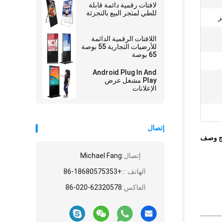
لافتات رقمية دائمة قابلة
للطي لمتجر البيع بالتجزئة
اللافتات الرقمية الدائمة
للأرضيات التجارية 55 بوصة
65 بوصة
Android Plug In And
Play مشغل عرض
الإعلانات
إتصال
ج وصف
إتصال:
Michael Fang
الهاتف ::
+86-18680575353
الفاكس:
86-020-62320578