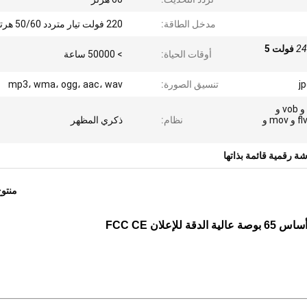
مدخل الطاقة:
220 فولت تيار متردد 50/60 هرتز
24
24 فولت 5
أوقات الحياة:
> 50000 ساعة
jp
تنسيق الصورة:
mp3، wma، ogg، aac، wav
avi و divx و mp4 و mpeg و vob و
h264 و ts و tp و m2ts و flv و mov و
نظام:
ذكري المظهر
ة رقمية قائمة بذاتها
منتو