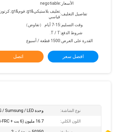
الأسعار:
negotiable
تغليف بلاستيكي&gt; 
تفاصيل التغليف:
قياسي
وقت التسليم:
7-15 أيام （تفاوض）
شروط الدفع:
T / T.
القدرة على العرض:
1500 قطعة / أسبوع
افضل سعر
اتصل
نوع الشاشة:
وحدة LG / Sumsung / LED
اللون الكلي:
16.7 مليون (6 بت + Hi-FRC)
سطوع:
50350 شمعة / م 2