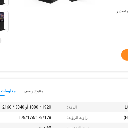
فوم&gt; كرتون تصدير
منتوج وصف
معلومات ت
الدقة:
1920 * 1080 أو 3840 * 2160
زاوية الرؤية:
178/178/178/178
تردد التحديث:
60 هرتز