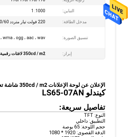
التباين:
1000: 1
مدخل الطاقة:
220 فولت تيار متردد 50/60 هرتز
تنسيق الصورة:
، wma ، ogg ، aac ، wav
إبراز:
350cd / m2 لافتات رقمية بشاشة تعمل باللمس
الإعلان عن لوحة الإعلانات 350cd / m2 شاشة تعمل باللمس كشك الإشارات الرقمية
كيندلو LS65-07AN
تفاصيل سريعة
:
النوع: TFT
التطبيق: داخلي
حجم اللوحة: 65 بوصة
الدقة القصوى: 1920 * 1080