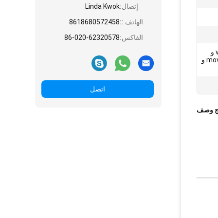
إتصال:
Linda Kwok
الهاتف ::
8618680572458
الفاكس:
86-020-62320578
avi و divx و mp4 و mpeg و vob و
h264 و ts و tp و m2ts و flv و mov و
اتصل
ج وصف