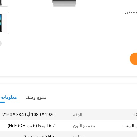
فوم&gt; كرتون تصدير
منتوج وصف
معلومات ت
الدقة:
1920 * 1080 أو 3840 * 2160
بالسعة
مجموع اللون:
16.7 ميجا (6 بت + Hi-FRC)
سطوع:
≥350 شمعة / م 2