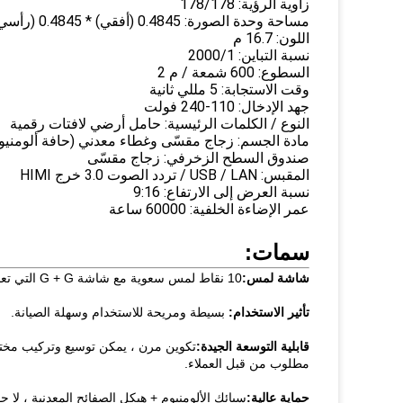
زاوية الرؤية: 178/178
مساحة وحدة الصورة: 0.4845 (أفقي) * 0.4845 (رأسي)
اللون: 16.7 م
نسبة التباين: 2000/1
السطوع: 600 شمعة / م 2
وقت الاستجابة: 5 مللي ثانية
جهد الإدخال: 110-240 فولت
النوع / الكلمات الرئيسية: حامل أرضي لافتات رقمية
مادة الجسم: زجاج مقسّى وغطاء معدني (حافة ألومنيو
صندوق السطح الزخرفي: زجاج مقسّى
المقبس: USB / LAN / تردد الصوت 3.0 خرج HIMI
نسبة العرض إلى الارتفاع: 9:16
عمر الإضاءة الخلفية: 60000 ساعة
سمات:
شاشة لمس:
10 نقاط لمس سعوية مع شاشة G + G التي تعمل باللمس
تأثير الاستخدام:
بسيطة ومريحة للاستخدام وسهلة الصيانة.
قابلية التوسعة الجيدة:
تكوين مرن ، يمكن توسيع وتركيب مختل
مطلوب من قبل العملاء.
حماية عالية:
سبائك الألومنيوم + هيكل الصفائح المعدنية ، لا 