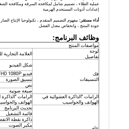
عملية الطلاء ، تصميم شامل لمكافحة السرقة ومكافحة الشغب
إعدادات أذونات المستخدم الهرمية
أداء مستقر:
مفهوم التصميم المتقدم ، تكنولوجيا الإنتاج الصا
جودة المنتج ، وانخفاض معدل الفشل.
وظائف البرنامج:
مواصفات المنتج
لوحة
العلامة التجارية ل
تفاصيل
شكل الفيديو
فيديو FHD 1080P
فك
التنسيقات
تنسيق الصورة
نص
صيغة صوتية
الرامات "الذاكرة العشوائية في
الرامات "الذاكرة 
الهواتف والحواسيب
الهواتف والحواسي
تحديث البرنامج
قائمة التشغيل
ذاكرة نقطة الانقط
مكبر الصوت
عام