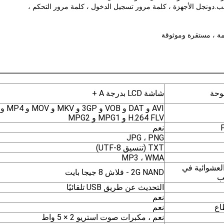
.دونجل الأجهزة ، كلمة مرور تسجيل الدخول ، كلمة مرور التحكم ،
رمة ، مستقرة وموثوقة
لوحة
شاشة LCD بدرجة A +
AVI و DAT و VOB و 3GP و MKV و MOV و MP4 و
H.264 FLV و MPG1 و MPG2
نعم
JPG ، PNG
TXT (تنسيق UTF-8)
MP3 ، WMA
العشوائية في
2G NAND - فلاش 8 جيجا بايت
ب
التحديث عن طريق USB تلقائيًا
نعم
اع
نعم
نعم ، مكبرات صوت استريو 2 × 5 واط