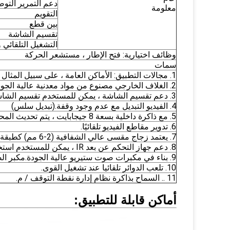
دعم التمرير التو
معلومة
التقويم
بين قطع
تقسيم الشاشة
التشغيل التلقائي 
وظائف اختيارية: فتح الإطار ، مستشعر الحركة
سمات
1. مجالات التطبيق: الأماكن العامة ، على سبيل المثال ، مراكز التسوق ، والمطاعم ، والمطارات ، والساحة ، والمباني التجارية ، إلخ.
2. الغلاف الخارجي مصنوع من مواد معدنية عالية الجودة وزجاج مقسى.
3. دعم تقسيم الشاشة ، يمكن للمستخدم تقسيم الشاشات بحرية عن طريق البرنامج.
4. الفيديو التبديل مع عدم وجود وقفة.(تبديل سلس)
5. مع ذاكرة داخلية بسعة 8 جيجابايت ، يتم تحديث المحتويات تلقائيًا عن طريق USB.
6. تدوير مقاطع الفيديو تلقائيًا.
7. يعتمد زجاج مقسى عالي الشفافية (2-6 مم) كطبقة حماية لمنع الشاشة من الكسر أو التشويه.
8. دعم جهاز التحكم عن بعد IR ، يمكن للمستخدم استخدام جهاز التحكم عن بعد لتشغيل الجهاز بأكمله.
9. بناء في مكبرات صوت ستيريو عالية الجودة.مكبر الصوت / مقبس الصوت 3.5 مم اختياري.
10. تلعب الدوائر تلقائيا عند تشغيل القوى.
11 .. السماح بذاكرة نظام إدارة نقطة التوقف / م.
أماكن قابلة للتطبيق: