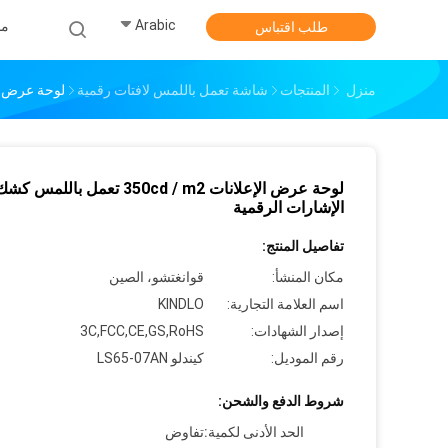
Arabic
من
طلب اقتباس
منزل
المنتجات
شاشة تعمل باللمس لافتات رقمية
لوحة عرض الإعلانات 350cd / M2 تعمل
لوحة عرض الإعلانات 350cd / m2 تعمل باللمس كش
الإشارات الرقمية
تفاصيل المنتج:
مكان المنشأ:
قوانغتشو، الصين
اسم العلامة التجارية:
KINDLO
إصدار الشهادات:
3C,FCC,CE,GS,RoHS
رقم الموديل:
كيندلو LS65-07AN
شروط الدفع والشحن:
الحد الأدنى لكمية:
تفاوض