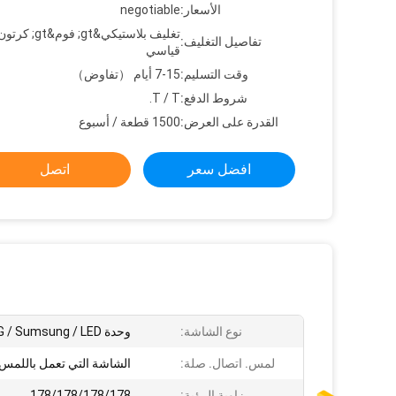
الأسعار:
negotiable
تغليف بلاستيكي&gt; 
تفاصيل التغليف:
قياسي
وقت التسليم:
7-15 أيام （تفاوض）
شروط الدفع:
T / T.
القدرة على العرض:
1500 قطعة / أسبوع
افضل سعر
اتصل
نوع الشاشة:
وحدة LG / Sumsung / LED
لمس. اتصال. صلة:
الشاشة التي تعمل باللمس 
زاوية الرؤية:
178/178/178/178