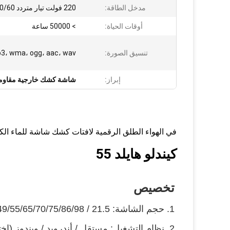
مدخل الطاقة:
220 فولت تيار متردد 50/60 هرتز
أوقات الحياة:
> 50000 ساعة
تنسيق الصورة:
3، wma، ogg، aac، wav
إبراز:
شاشة كشك خارجية مقاومة
في الهواء الطلق الرقمية لافتات كشك شاشة للماء الكل
كيندلو هايلد 55
تخصيص
1. حجم الشاشة: 21.5 / 32/43/49/55/65/70/75/86/98 بوصة (اختياري)
2. نظام التشغيل: مستقل / أندرويد / ويندوز (اختياري)