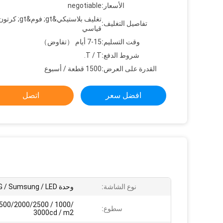
الأسعار:
negotiable
تغليف بلاستيكي&gt; 
تفاصيل التغليف:
قياسي
وقت التسليم:
7-15 أيام （تفاوض）
شروط الدفع:
T / T.
القدرة على العرض:
1500 قطعة / أسبوع
افضل سعر
اتصل
نوع الشاشة:
وحدة LG / Sumsung / LED
سطوع:
3000cd / m2