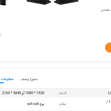
فوم&gt; كرتون تصدير
منتوج وصف
معلومات ت
الدقة:
1920 * 1080 أو 3840 * 2160
/1000 / 1500/2000/2500 /
نظام:
نوع wifi wifi