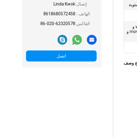
إتصال:
Linda Kwok
الهاتف ::
8618680572458
الفاكس:
86-020-62320578
avi و divx و mp4 و mpeg و vob و
h264 و ts و tp و m2ts و flv و mov و
اتصل
ج وصف