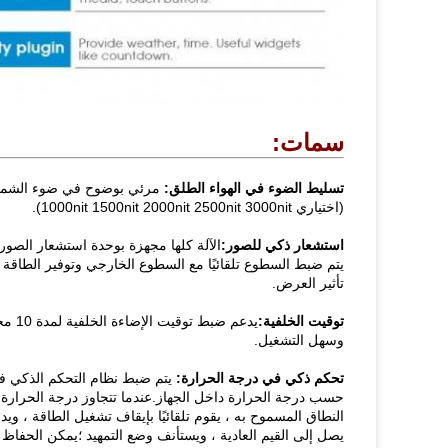
سمات:
تسليط الضوء في الهواء الطلق:
مرئي بوضوح في ضوء الشمس في جميع ا
(اختياري 1000nit 1500nit 2000nit 2500nit 3000nit).
استشعار ذكي للصور:
الآلة كلها مجهزة بوحدة استشعار الصور
يتم ضبط السطوع تلقائيًا مع السطوع الخارجي وتوفير الطاقة 
تأثير العرض.
توقيت الخلفية:
يدعم ضبط توقيت الإضاءة الخلفية لمدة 10 مجموعات من الفترات الزمنية ، مريحة
وسهل التشغيل.
تحكم ذكي في درجة الحرارة:
يتم ضبط نظام التحكم الذكي في 
حسب درجة الحرارة داخل الجهاز.عندما تتجاوز درجة الحرارة 
النطاق المسموح به ، يقوم تلقائيًا بإيقاف تشغيل الطاقة ، وي
يصل إلى القيم العادية ، ويستأنف وضع التمهيد ؛يمكن الحفا