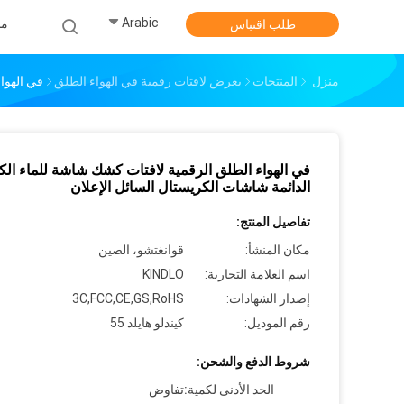
Arabic
من
طلب اقتباس
منزل
المنتجات
يعرض لافتات رقمية في الهواء الطلق
في الهوا
في الهواء الطلق الرقمية لافتات كشك شاشة للماء الك
الدائمة شاشات الكريستال السائل الإعلان
تفاصيل المنتج:
مكان المنشأ:
قوانغتشو، الصين
اسم العلامة التجارية:
KINDLO
إصدار الشهادات:
3C,FCC,CE,GS,RoHS
رقم الموديل:
كيندلو هايلد 55
شروط الدفع والشحن:
الحد الأدنى لكمية:
تفاوض