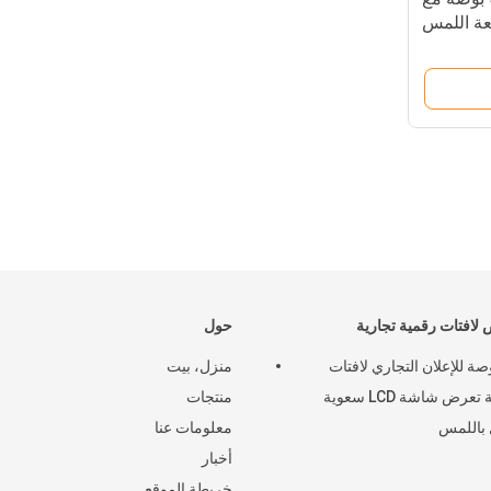
لافتات رقمية تجارية
حول
بوصة للإعلان التجاري لافتات
منزل، بيت
رقمية تعرض شاشة LCD سعوية
منتجات
باللمس
معلومات عنا
أخبار
خريطة الموقع