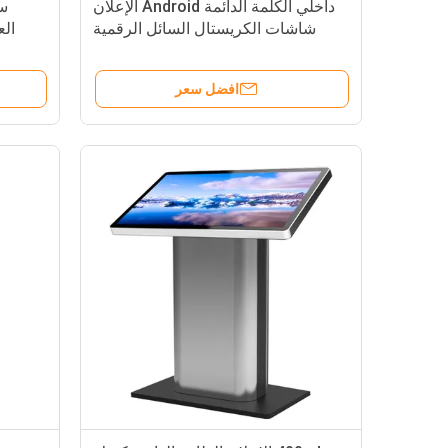
داخلي الكلمة الدائمة Android الإعلان
سب
شاشات الكريستال السائل الرقمية
العرض RK3368 RK3288 RK3399
افضل سعر