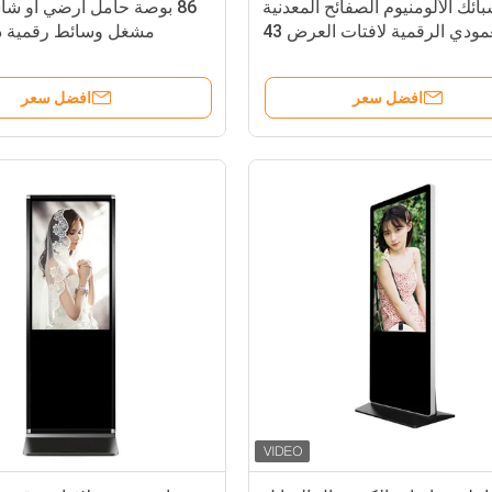
ائك الألومنيوم الصفائح المعدنية
86 بوصة حامل أرضي أو 
العمودي الرقمية لافتات العرض 43
مشغل وسائط رقمية د
"كشك داخلي
الألومني
افضل سعر
افضل سعر