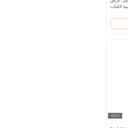
Android 700n داخلي عرض
ية لافتات
كشك
لافتات رقمية قائمة بذاتها 55 بوصة مع