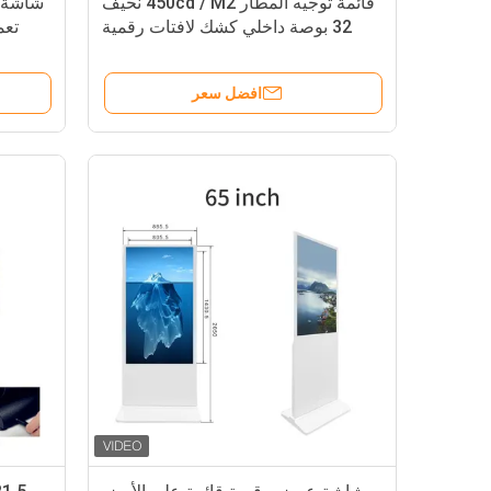
قائمة توجيه المطار 450cd / M2 نحيف
شاشة ع
32 بوصة داخلي كشك لافتات رقمية
افضل سعر