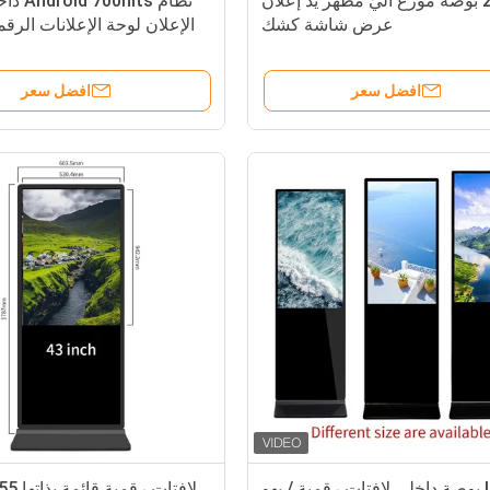
21.5 بوصة موزع آليّ مطهر يد إعلان
نظام its
عرض شاشة كشك
الإعلان لوحة الإعلانات الرقم
افضل سعر
افضل سعر
I3 49 بوصة داخلي لافتات رقمية / بهو