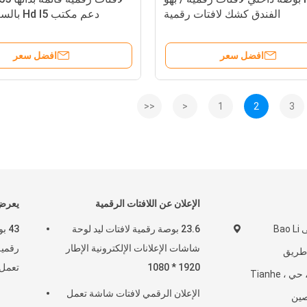
الفندق كشك لافتات رقمية
دعم مكتب Hd I5 بالسعة اللمس
افضل سعر
افضل سعر
<<
<
1
2
3
الإعلان عن اللافتات الرقمية
يعرض 
غرفة 1808 ، مبنى Bao Li
23.6 بوصة رقمية لافتات ليد لوحة
43 
شاشات الإعلانات الإلكترونية الإطار
Zhong  ، طريق
1920 * 1080
تعمل 
Longkou West ، حي Tianhe ،
الإعلان الرقمي لافتات شاشة تعمل