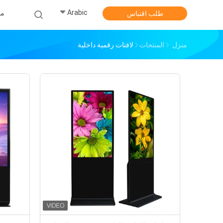
Arabic
من
طلب اقتباس
منزل
المنتجات
لافتات رقمية داخلية