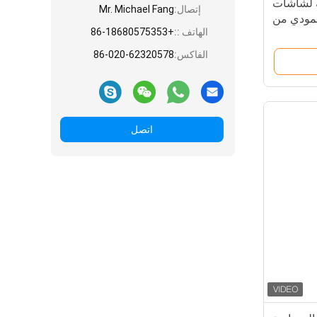
 لشاشات
إتصال:
Mr. Michael Fang
عمودي من
الهاتف ::
+86-18680575353
الفاكس:
86-020-62320578
اتصل