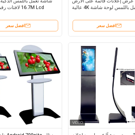
رض إعلانات قائمة على الأرض
شاشة تعمل باللمس الذكية
تعمل باللمس لوحة شاشة 4K عالية
16.7M Lcd لافتات
الدقة كشك
افضل سعر
افضل سعر