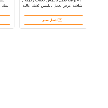
49 بوصة تعمل باللمس لافتات رقمية /
كشك
شاشة عرض تعمل باللمس كشك عالية
البنك مقاس 65 بو
الدقة
افضل سعر