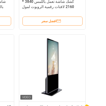
كشك شاشة تعمل باللمس 3840 *
شاشة
2160 لافتات رقمية الروبوت لمول
التسوق
افضل سعر