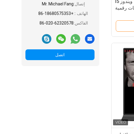
البنك الاستفسار كشك نظام ويندوز I5
إتصال:
Mr. Michael Fang
ات رقمية
الهاتف ::
+86-18680575353
الفاكس:
86-020-62320578
اتصل