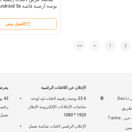
بوصة أرضية قائمة 5x
افضل سعر
<<
<
1
2
الإعلان عن اللافتات الرقمية
يعرض 
غرفة 1808 ، مبنى Bao Li
23.6 بوصة رقمية لافتات ليد لوحة
43 
شاشات الإعلانات الإلكترونية الإطار
Zhong  ، طريق
1920 * 1080
تعمل 
Longkou West ، حي Tianhe ،
الإعلان الرقمي لافتات شاشة تعمل