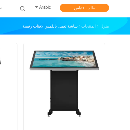
Arabic
من
طلب اقتباس
منزل
المنتجات
شاشة تعمل باللمس لافتات رقمية