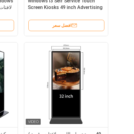
Windows I3 Self Service Touch
Screen Kiosks 49 inch Advertising
Media Player
افضل سعر