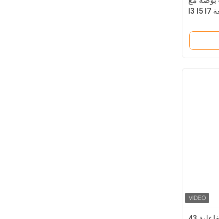
شاشة رقمية تفاعلية 43 بوصة مع
شاشة تعمل باللمس بالسعة I3 I5 I7
ة القطار
شاشة عرض لافتات رقمية تفاعلية 43