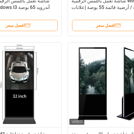
Windows شاشة تعمل باللمس الرقمية
شاشة تعمل باللمس الرقمي
لافتات / أرضية قائمة 55 بوصة إعلانات
كشك
مشغل وسائط عال
افضل سعر
افضل سعر