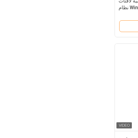
ة لافتات
أندرويد 65 بوصة Windows I3 نظام
ي الدقة