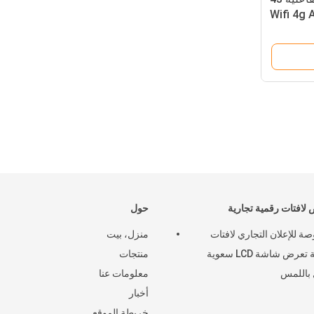
Wifi 4g Android 
6x
لافتات رقمية تجارية
حول
بوصة للإعلان التجاري لافتات
منزل، بيت
رقمية تعرض شاشة LCD سعوية
منتجات
باللمس
معلومات عنا
أخبار
خريطة الموقع