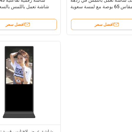
 شاشة تعمل باللمس في ردهة
صة مع لمسة سعوية
لمحط
افضل سعر
افضل سعر